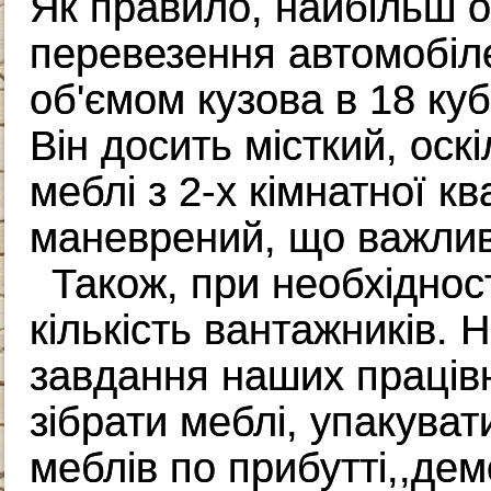
Як правило, найбільш 
перевезення автомобіл
об'ємом кузова в 18 куб
Він досить місткий, оск
меблі з 2-х кімнатної кв
маневрений, що важлив
Також, при необхіднос
кількість вантажників. 
завдання наших працівни
зібрати меблі, упакуват
меблів по прибутті,,де