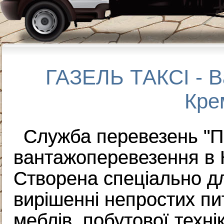
ГАЗЕЛЬ ТАКСІ - В
Кре
Служба перевезень "Пе
вантажоперевезення в К
Створена спеціально д
вирішенні непростих пи
меблів, побутової технік